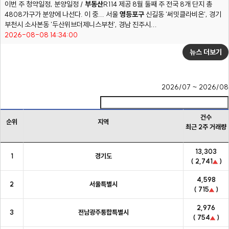
이번 주 청약일정, 분양일정 /
부동산
R114 제공 8월 둘째 주 전국 8개 단지 총
4808가구가 분양에 나선다. 이 중... 서울
영등포구
신길동 '써밋클라비온', 경기
부천시 소사본동 '두산위브더제니스부천', 경남 진주시...
2026-08-08 14:34:00
뉴스 더보기
2026/07 ~ 2026/08
건수
순위
지역
최근 2주 거래량
순위
지역
건수
13,303
1
경기도
최근 2주 거래량
( 2,741
)
4,598
2
서울특별시
( 715
)
2,976
3
전남광주통합특별시
( 754
)