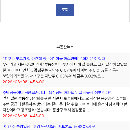
조회
부동산뉴스
“친구는 부모가 집 마련해 줬는데” 아들 하소연에…“죄지은 것 같다...
우리가 죄지은 것 같다”며 “
부동산
이나 투자에 대해 잘 몰랐고 그저 열심히 살았을
뿐”이라며 미안한...
강남구
는 지난주 0.07%에서 이번 주 0.01%를 기록해
보합에 가까웠다. 서초구는 지난주 0.05%에서 금주 0.02%로...
2026-08-08 14:56:00
주택공급이냐 공원보존이냐...용산공원 아파트 두고 서울시.정부 강대강
앞서 열린
부동산
정상화를 위한 시민 대토론회에서도 오 시장은 용산공원 일부를
주택 공급에 활용하는 방안에는 절대 동의할 수 없다며 후대에 온전히 남겨줘야 할
자산이라고 강조한 바 있습니다.
용산구
역시 입장문을...
2026-08-08 14:45:00
[이번 주 분양일정] '한강푸르지오리버프론트' 등 4808가구